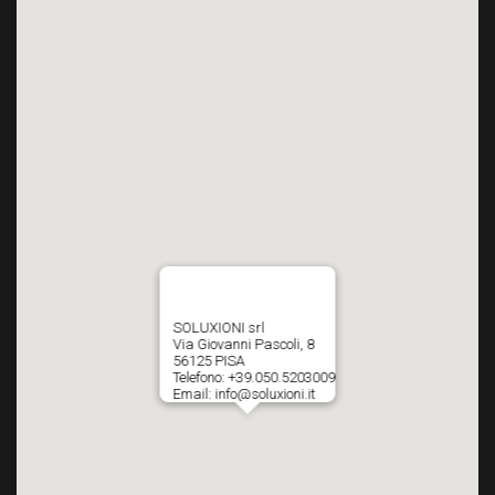
SOLUXIONI srl
Via Giovanni Pascoli, 8
56125 PISA
Telefono: +39.050.5203009
Email: info@soluxioni.it