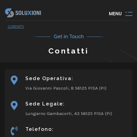
M
E
N
U
CONTATTI
Get in Touch
Contatti
Sede Operativa:
Via Giovanni Pascoli, 8
56125 PISA (PI)
Sede Legale:
Lungarno Gambacorti, 43
56125 PISA (PI)
Telefono: