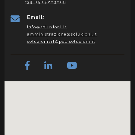
+39.050.5203009
Email:
info@soluxioni.it
amministrazione@soluxioni.it
soluxionisrl@pec.soluxioni.it
link a facebook
link a linkedin
link a youtube
link a facebook
link a twitter
link a youtube